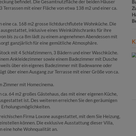
eckung befindet. Die Gesamtnutzfläche der beiden Häuser
B
 3 Terrassen mit einer Fläche von etwa 138 m2 und einer ca.
Z
H
B
n eine ca. 168 m2 grosse lichtdurchflutete Wohnküche. Die
ausgestattet, inklusive eines Weinkühlschranks für ihre
von bis zu ca 8m lädt zu einem angenehmen Abendessen mit
K
sorgt ganzjärlich für eine gemütliche Atmosphäre.
 Stock mit 4 Schlafzimmern, 3 Bädern und einer Waschküche.
 einem Ankleidezimmer sowie einem Badezimmer mit Dusche
jeweils über ein eigenes Badezimmer mit Badewanne oder
t über einen Ausgang zur Terrasse mit einer Größe von ca.
ein Zimmer mit Homecinema.
n ca. 64 m2 großes Gästehaus, das mit einer eigenen Küche,
sgestattet ist. Des weiteren erreichen Sie den geräumigen
er Erholungsmöglichkeiten.
reichischen Firma Loxone ausgestattet, mit dem Sie Heizung,
instellen können. Die exklusive Ausstattung dieser Villa,
en eine hohe Wohnqualität an.