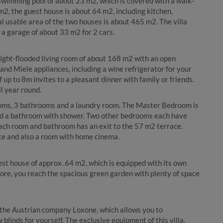
swimming pool of about 23 m2, which is covered with a walk-
 m2, the guest house is about 64 m2, including kitchen,
l usable area of the two houses is about 465 m2. The villa
 a garage of about 33 m2 for 2 cars.
 light-flooded living room of about 168 m2 with an open
and Miele appliances, including a wine refrigerator for your
 up to 8m invites to a pleasant dinner with family or friends.
l year round.
rooms, 3 bathrooms and a laundry room. The Master Bedroom is
nd a bathroom with shower. Two other bedrooms each have
Each room and bathroom has an exit to the 57 m2 terrace.
ce and also a room with home cinema.
st house of approx. 64 m2, which is equipped with its own
ore, you reach the spacious green garden with plenty of space
 the Austrian company Loxone, which allows you to
 blinds for yourself. The exclusive equipment of this villa,