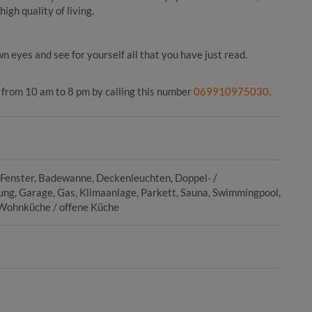
high quality of living.
wn eyes and see for yourself all that you have just read.
from 10 am to 8 pm by calling this number
069910975030
.
 Fenster
Badewanne
Deckenleuchten
Doppel- /
ung
Garage
Gas
Klimaanlage
Parkett
Sauna
Swimmingpool
Wohnküche / offene Küche