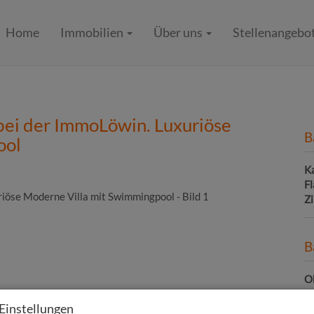
Home
Immobilien
Über uns
Stellenangebo
 bei der ImmoLöwin. Luxuriöse
B
ool
K
F
Z
B
Ob
Z
Einstellungen
V