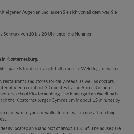
t eigenen Augen an und lassen Sie sich von all dem, was Sie
is Sonntag von 10 bis 20 Uhr unter die Nummer
 in Klosterneuburg.
le space is located in a quiet villa area in Weidling, between
, restaurants and stores for daily needs, as well as doctors
nter of Vienna in about 30 minutes by car. About 8 minutes
ementary school Klosterneuburg. The kindergarten Weidling is
 reach the Klosterneuburger Gymnasium in about 15 minutes by
 stream, where you can walk alone or with a dog after a long
est.
ideally located an a land plot of about 1453 m². The houses are