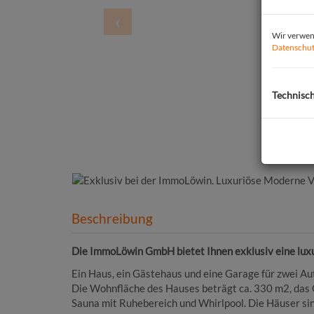
Wir verwend
Datenschut
Technisc
Beschreibung
Die ImmoLöwin GmbH bietet Ihnen exklusiv eine luxu
Ein Haus, ein Gästehaus und eine Garage für zwei Au
Die Wohnfläche des Hauses beträgt ca. 330 m2, das G
Sauna mit Ruhebereich und Whirlpool. Die Häuser sin