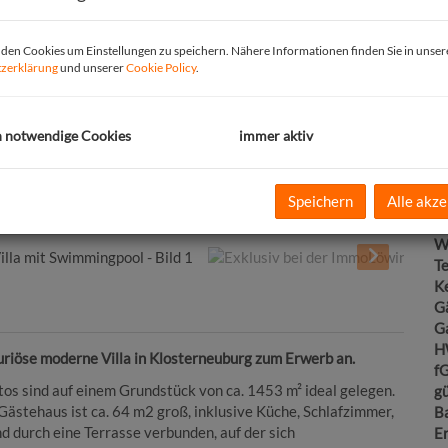
O
K
en Cookies um Einstellungen zu speichern. Nähere Informationen finden Sie in unser
N
zerklärung
und unserer
Cookie Policy
.
F
W
N
h notwendige Cookies
immer aktiv
G
Ke
Te
Speichern
Alle akze
G
B
W
T
Ke
G
G
H
riöse moderne Villa in Klosterneuburg zum Erwerb an.
f
tos sind auf einem Grundstück von ca. 1453 m² ideal gelegen.
gü
ästehaus ist ca. 64 m2 groß, inklusive Küche, Schlafzimmer,
B
d durch eine Terrasse verbunden, auf der sich
E