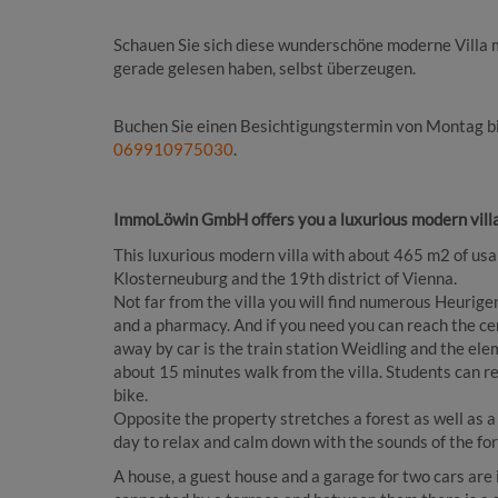
Schauen Sie sich diese wunderschöne moderne Villa mi
gerade gelesen haben, selbst überzeugen.
Buchen Sie einen Besichtigungstermin von Montag b
069910975030
.
ImmoLöwin GmbH offers you a luxurious modern villa
This luxurious modern villa with about 465 m2 of usab
Klosterneuburg and the 19th district of Vienna.
Not far from the villa you will find numerous Heurigen
and a pharmacy. And if you need you can reach the ce
away by car is the train station Weidling and the el
about 15 minutes walk from the villa. Students can
bike.
Opposite the property stretches a forest as well as a
day to relax and calm down with the sounds of the for
A house, a guest house and a garage for two cars are 