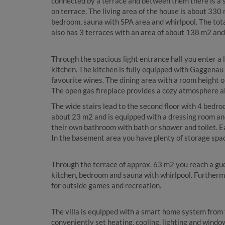
connected by a terrace and between them there is a 
on terrace. The living area of the house is about 330
bedroom, sauna with SPA area and whirlpool. The tota
also has 3 terraces with an area of about 138 m2 and
Through the spacious light entrance hall you enter a
kitchen. The kitchen is fully equipped with Gaggenau 
favourite wines. The dining area with a room height of
The open gas fireplace provides a cozy atmosphere al
The wide stairs lead to the second floor with 4 bed
about 23 m2 and is equipped with a dressing room a
their own bathroom with bath or shower and toilet. 
In the basement area you have plenty of storage spa
Through the terrace of approx. 63 m2 you reach a gue
kitchen, bedroom and sauna with whirlpool. Furtherm
for outside games and recreation.
The villa is equipped with a smart home system from
conveniently set heating, cooling, lighting and window