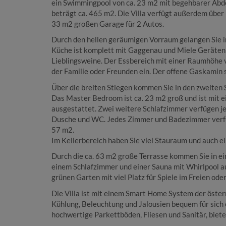
ein Swimmingpool von ca. 23 m2 mit begehbarer Abd
beträgt ca. 465 m2. Die Villa verfügt außerdem über
33 m2 großen Garage für 2 Autos.
Durch den hellen geräumigen Vorraum gelangen Sie i
Küche ist komplett mit Gaggenau und Miele Geräten 
Lieblingsweine. Der Essbereich mit einer Raumhöhe 
der Familie oder Freunden ein. Der offene Gaskamin 
Über die breiten Stiegen kommen Sie in den zweiten
Das Master Bedroom ist ca. 23 m2 groß und ist mit
ausgestattet. Zwei weitere Schlafzimmer verfügen 
Dusche und WC. Jedes Zimmer und Badezimmer verfüg
57 m2.
Im Kellerbereich haben Sie viel Stauraum und auch 
Durch die ca. 63 m2 große Terrasse kommen Sie in ei
einem Schlafzimmer und einer Sauna mit Whirlpool au
grünen Garten mit viel Platz für Spiele im Freien od
Die Villa ist mit einem Smart Home System der öster
Kühlung, Beleuchtung und Jalousien bequem für sich e
hochwertige Parkettböden, Fliesen und Sanitär, biet