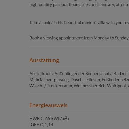
high-quality parquet floors, tiles and sanitary, offer a 
Take a look at this beautiful modern villa with your o
Book a viewing appointment from Monday to Sunday 
Ausstattung
Abstellraum
Außenliegender Sonnenschutz
Bad mit
Mehrfachverglasung
Dusche
Fliesen
Fußbodenheiz
Wasch- / Trockenraum
Wellnessbereich
Whirlpool
Energieausweis
2
HWB
C, 65 kWh/m
a
fGEE
C, 1,14