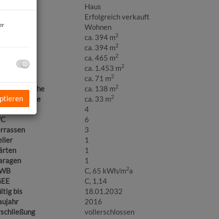
bjektart
Haus
aufpreis
Erfolgreich verkauft
er
utzungsart
Wohnen
2
läche
ca. 394 m
2
ohnfläche
ca. 394 m
2
utzfläche
ca. 465 m
2
rundfläche
ca. 1.453 m
2
llerfläche
ca. 71 m
2
rrassenfläche
ca. 138 m
2
ptieren
aragenfläche
ca. 33 m
äder
4
C
6
errassen
3
ller
1
ärten
1
aragen
1
2
WB
C, 65 kWh/m
a
GEE
C, 1,14
ltig bis
18.01.2032
aujahr
2016
rschließung
vollerschlossen