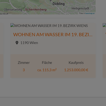
Tiles ©
basemap.at
ENS
WOHNEN AM WASSER IM 19. BEZIRK WIENS
1190 Wien
Zimmer
Fläche
Kaufpreis
2
3
ca. 115,3 m
1.253.000,00 €