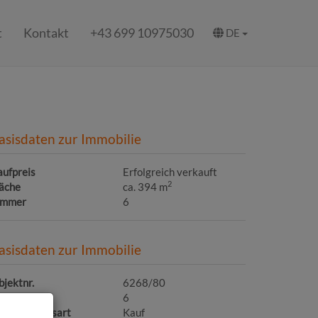
t
Kontakt
+43 699 10975030
DE
asisdaten zur Immobilie
aufpreis
Erfolgreich verkauft
2
läche
ca. 394 m
immer
6
asisdaten zur Immobilie
jektnr.
6268/80
immer
6
ermarktungsart
Kauf