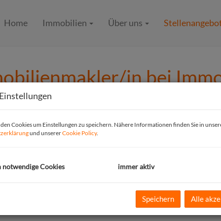
Home
Immobilien
Über uns
Stellenangebo
mobilienmakler/in bei I
Einstellungen
rnehmen ImmoLöwin GmbH in Langenzersdorf eine engagierte und erf
en Cookies um Einstellungen zu speichern. Nähere Informationen finden Sie in unser
zerklärung
und unserer
Cookie Policy
.
bilienmakler/in
h notwendige Cookies
immer aktiv
ift
Speichern
Alle akze
ttransaktionen