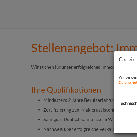
Stellenangebot: Im
Cookie 
Wir suchen für unser erfolgreiches Immobilienunte
Wir verwend
Datenschut
Ihre Qualifikationen:
Mindestens 2 Jahre Berufserfahrung als Immo
Technisc
Zertifizierung zum Maklerassistenten
Sehr gute Deutschkenntnisse in Wort und Schr
Nachweis über erfolgreiche Verkaufs- und Mie