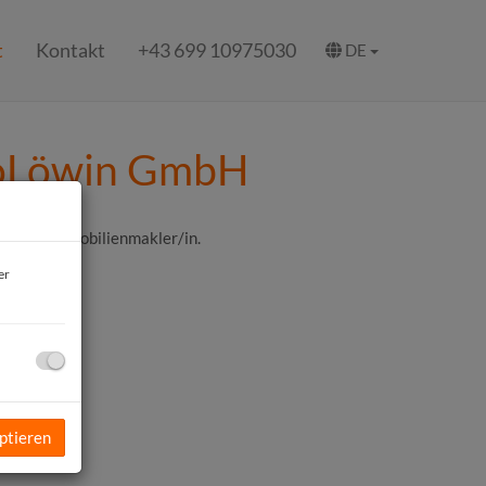
t
Kontakt
+43 699 10975030
DE
mmoLöwin GmbH
ahrene Immobilienmakler/in.
er
ptieren