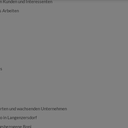
n Kunden und Interessenten
s Arbeiten
és
blierten und wachsenden Unternehmen
o in Langenzersdorf
ngsbezogene Boni