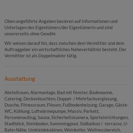
Oben angeführte Angaben basieren auf Informationen und
Unterlagen des Eigentümers/der Eigentümerin und sind
unsererseits ohne Gewähr.
Wir weisen darauf hin, dass zwischen dem Vermittler und dem
Auftraggeber ein wirtschaftliches Naheverhältnis besteht. Der
Vermittler ist als Doppelmakler tätig.
Ausstattung
Abstellraum
Alarmanlage
Bad mit Fenster
Badewanne
Catering
Deckenleuchten
Doppel- / Mehrfachverglasung
Dusche
Fitnessraum
Fliesen
Fußbodenheizung
Garage
Gäste-
WC
Kühlung
Luftwärmepumpe
Massiv
Parkett
Personenaufzug
Sauna
Sicherheitskamera
Sporteinrichtungen
Stadtblick
Steinboden
Swimmingpool
Südbalkon / -terrasse
U-
Bahn-Nähe
Umkleidekabinen
Weinkeller
Wellnessbereich