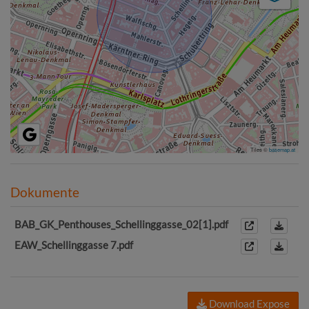
Tiles ©
basemap.at
Dokumente
BAB_GK_Penthouses_Schellinggasse_02[1].pdf
EAW_Schellinggasse 7.pdf
Download Expose