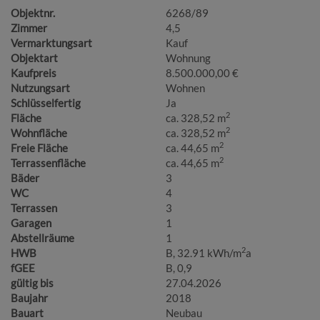
Objektnr.
6268/89
Zimmer
4,5
Vermarktungsart
Kauf
Objektart
Wohnung
Kaufpreis
8.500.000,00 €
Nutzungsart
Wohnen
Schlüsselfertig
Ja
2
Fläche
ca. 328,52 m
2
Wohnfläche
ca. 328,52 m
2
Freie Fläche
ca. 44,65 m
2
Terrassenfläche
ca. 44,65 m
Bäder
3
WC
4
Terrassen
3
Garagen
1
Abstellräume
1
2
HWB
B, 32.91 kWh/m
a
fGEE
B, 0,9
gültig bis
27.04.2026
Baujahr
2018
Bauart
Neubau