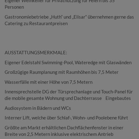
Eigener Weinkeller für Privatnutzung für Feiern bis 35
Personen
Gastronomiebetriebe „Huth“ und „Elisar“ übernehmen gerne das
Catering zu Restaurantpreisen
AUSSTATTUNGSMERKMALE:
Eigener Edelstahl Swimming-Pool, Wateredge mit Glaswänden
Großzügige Raumplanung mit Raumhöhen bis 7,5 Meter
Wasserfälle mit einer Höhe von 7,5 Metern
Innensprechstelle DG der Türsprechanlage und Touch-Panel für
die mobile gesamte Wohnung und Dachterrasse Eingebautes
Audiosystem in Bädern und WCs
Interner Lift, welche über Schlaf-, Wohn- und Poolebene führt
Größte am Markt erhältlichen Dachflächenfenster in einer
Breite von 2,5 Metern inklusive elektrischem Antrieb