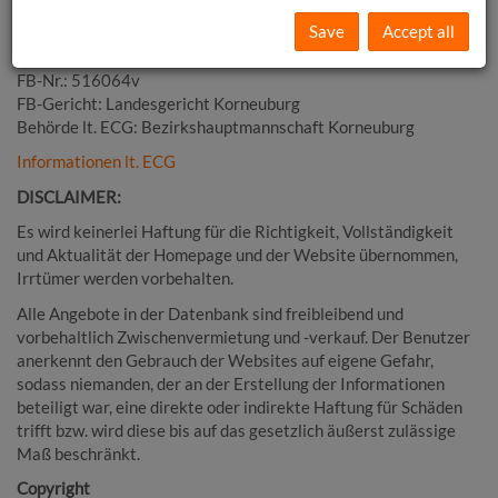
Firmendaten:
Save
Accept all
UID: ATU74656678
FB-Nr.: 516064v
FB-Gericht: Landesgericht Korneuburg
Behörde lt. ECG: Bezirkshauptmannschaft Korneuburg
Informationen lt. ECG
DISCLAIMER:
Es wird keinerlei Haftung für die Richtigkeit, Vollständigkeit
und Aktualität der Homepage und der Website übernommen,
Irrtümer werden vorbehalten.
Alle Angebote in der Datenbank sind freibleibend und
vorbehaltlich Zwischenvermietung und -verkauf. Der Benutzer
anerkennt den Gebrauch der Websites auf eigene Gefahr,
sodass niemanden, der an der Erstellung der Informationen
beteiligt war, eine direkte oder indirekte Haftung für Schäden
trifft bzw. wird diese bis auf das gesetzlich äußerst zulässige
Maß beschränkt.
Copyright