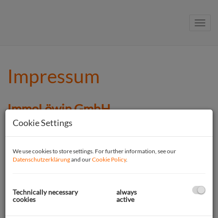
Пока
Impressum
ImmoLöwin GmbH
Cookie Settings
Geschäftsführerin:
Elena Iakovleva
Anschrift:
We use cookies to store settings. For further information, see our
Datenschutzerklärung
and our
Cookie Policy
.
Haaderstraße 42
2103 Langenzersdorf, Österreich
Kontakt:
Technically necessary
always
Tel: +43 699 109 750 30
cookies
active
Mail: iakovleva@immoloewin.com