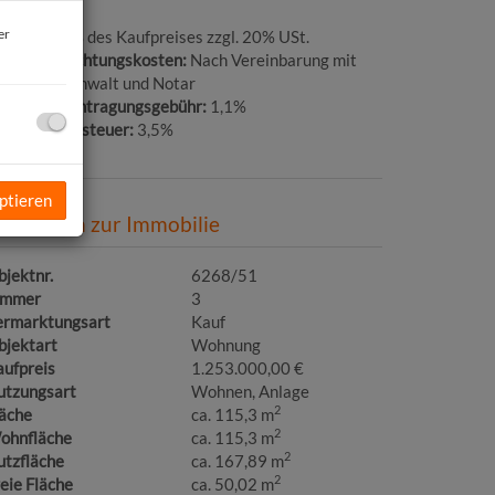
er
ovision:
3% des Kaufpreises zzgl. 20% USt.
ertragserrichtungskosten:
Nach Vereinbarung mit
em Rechtsanwalt und Notar
rundbucheintragungsgebühr:
1,1%
runderwerbsteuer:
3,5%
ptieren
asisdaten zur Immobilie
jektnr.
6268/51
immer
3
ermarktungsart
Kauf
bjektart
Wohnung
aufpreis
1.253.000,00 €
utzungsart
Wohnen
Anlage
2
läche
ca. 115,3 m
2
ohnfläche
ca. 115,3 m
2
utzfläche
ca. 167,89 m
2
eie Fläche
ca. 50,02 m