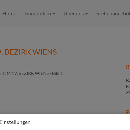
Home
Immobilien
Über uns
Stellenangebo
. BEZIRK WIENS
B
K
F
Z
P
Einstellungen
Ka