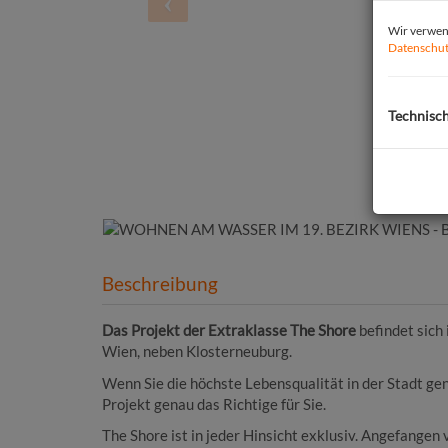
Wir verwend
Datenschut
Technisc
Beschreibung
Das Projekt der Extraklasse The Shore
befindet sich 
Wien, neben Klosterneuburg.
Wenn Sie die höchste Lebensqualität in der Stadt gen
Projekt genau das Richtige für Sie.
The Shore ist in jeder Hinsicht exklusiv. Angefange