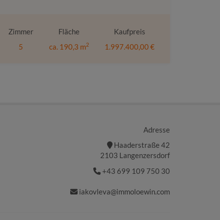
Zimmer
Fläche
Kaufpreis
2
5
ca. 190,3 m
1.997.400,00 €
Adresse
Haaderstraße 42
2103 Langenzersdorf
+43 699 109 750 30
iakovleva@immoloewin.com