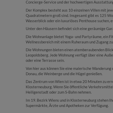
Concierge-Service und der hochwertigen Ausstattu
Der Komplex besteht aus 10 einzelnen Villen mit je
Quadratmetern groß sind. Insgesamt gibt es 125 Wo
Wasserblick oder ein luxuriöses Penthouse suchen, e
Unter den Häusern befindet sich eine geräumige Gar
Die Wohnanlage bietet Yoga- und Partyräume, ein Fi
Wellnessbereich mit einem Ruheraum und Zugang zu 
Die Wohnungen bieten einen atemberaubenden Blick,
Leopoldsberg. Jede Wohnung verfügt über eine Außenf
oder eine Terrasse sein.
Von hier aus können Sie eine malerische Wanderung 
Donau, die Weinberge und die Hügel genießen.
Das Zentrum von Wien ist in etwa 20 Minuten zu err
Klosterneuburg. Wenn Sie öffentliche Verkehrsmitte
Heiligenstadt oder zum S-Bahn nehmen.
Im 19. Bezirk Wiens und in Klosterneuburg stehen Ih
Supermärkte, Ärzte und Apotheken zur Verfügung.