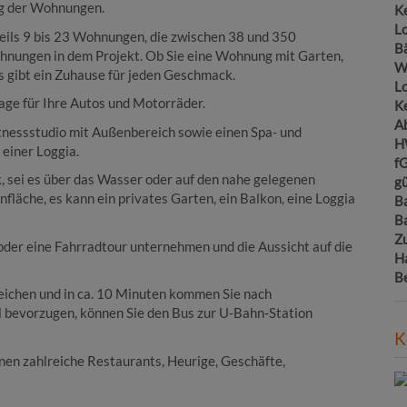
ng der Wohnungen.
Ke
Lo
weils 9 bis 23 Wohnungen, die zwischen 38 und 350
B
hnungen in dem Projekt. Ob Sie eine Wohnung mit Garten,
W
s gibt ein Zuhause für jeden Geschmack.
L
age für Ihre Autos und Motorräder.
Ke
A
tnessstudio mit Außenbereich sowie einen Spa- und
H
einer Loggia.
f
 sei es über das Wasser oder auf den nahe gelegenen
gü
läche, es kann ein privates Garten, ein Balkon, eine Loggia
B
B
Z
oder eine Fahrradtour unternehmen und die Aussicht auf die
H
B
eichen und in ca. 10 Minuten kommen Sie nach
l bevorzugen, können Sie den Bus zur U-Bahn-Station
K
nen zahlreiche Restaurants, Heurige, Geschäfte,