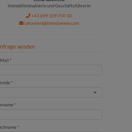
Immobilienmaklerin und Geschäftsführerin
+43 699 109 750 30
iakovleva@immoloewin.com
nfrage senden
-Mail
nrede
orname
achname