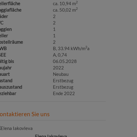
2
llerfläche
ca. 10,94 m
2
ggiafläche
ca. 50,02 m
äder
2
C
2
oggien
1
ller
1
bstellräume
2
2
WB
B, 33.94 kWh/m
a
GEE
A, 0,74
ltig bis
06.05.2028
aujahr
2022
auart
Neubau
ustand
Erstbezug
auszustand
Erstbezug
eziehbar
Ende 2022
ontaktieren Sie uns
Elena Iakovleva