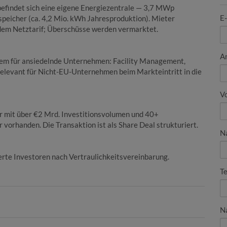
findet sich eine eigene Energiezentrale — 3,7 MWp
E
eicher (ca. 4,2 Mio. kWh Jahresproduktion). Mieter
 dem Netztarif; Überschüsse werden vermarktet.
A
tem für ansiedelnde Unternehmen: Facility Management,
relevant für Nicht-EU-Unternehmen beim Markteintritt in die
V
er mit über €2 Mrd. Investitionsvolumen und 40+
vorhanden. Die Transaktion ist als Share Deal strukturiert.
N
rte Investoren nach Vertraulichkeitsvereinbarung.
Te
N