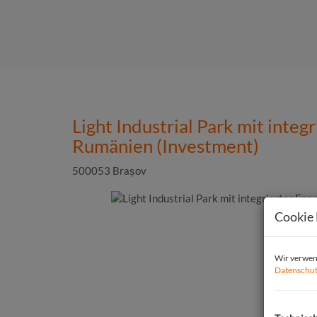
Light Industrial Park mit integ
Rumänien (Investment)
500053 Brașov
Cookie 
Wir verwend
Datenschut