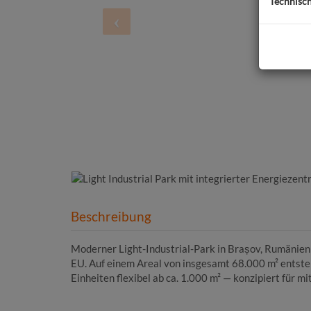
Technisc
Beschreibung
Moderner Light-Industrial-Park in Brașov, Rumänien
EU. Auf einem Areal von insgesamt 68.000 m² entste
Einheiten flexibel ab ca. 1.000 m² — konzipiert für m