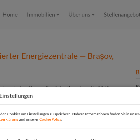
Home
Immobilien
Über uns
Stellenangebo
rierter Energiezentrale — Brașov,
B
K
F
Einstellungen
B
en Cookies um Einstellungen zu speichern. Nähere Informationen finden Sie in unser
zerklärung
und unserer
Cookie Policy
.
Ob
V