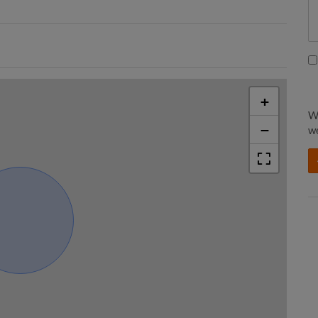
+
W
−
we