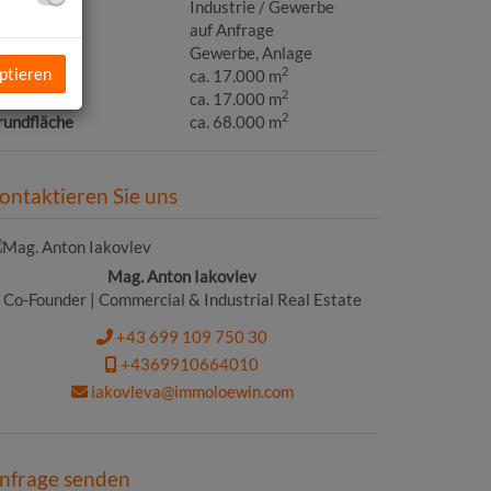
bjektart
Industrie / Gewerbe
aufpreis
auf Anfrage
utzungsart
Gewerbe
Anlage
ptieren
2
läche
ca. 17.000 m
2
utzfläche
ca. 17.000 m
2
rundfläche
ca. 68.000 m
ontaktieren Sie uns
Mag. Anton Iakovlev
Co-Founder | Commercial & Industrial Real Estate
+43 699 109 750 30
+4369910664010
iakovleva@immoloewin.com
nfrage senden