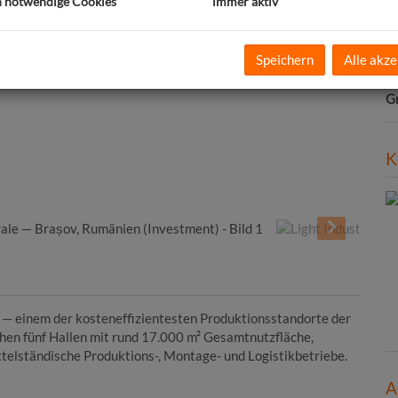
h notwendige Cookies
immer aktiv
O
K
N
Speichern
Alle akze
F
N
G
K
 — einem der kosteneffizientesten Produktionsstandorte der
hen fünf Hallen mit rund 17.000 m² Gesamtnutzfläche,
ittelständische Produktions-, Montage- und Logistikbetriebe.
A