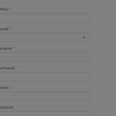
-Mail
nrede
orname
achname
lefon
achricht