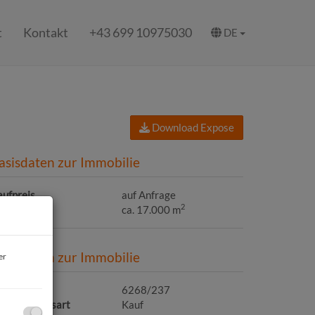
t
Kontakt
+43 699 10975030
DE
Download Expose
asisdaten zur Immobilie
aufpreis
auf Anfrage
2
läche
ca. 17.000 m
asisdaten zur Immobilie
er
jektnr.
6268/237
ermarktungsart
Kauf