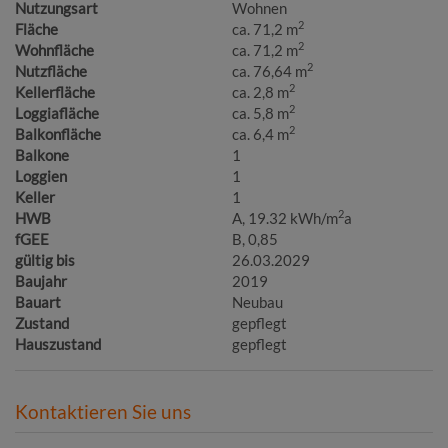
Nutzungsart
Wohnen
2
Fläche
ca. 71,2 m
2
Wohnfläche
ca. 71,2 m
2
Nutzfläche
ca. 76,64 m
2
Kellerfläche
ca. 2,8 m
2
Loggiafläche
ca. 5,8 m
2
Balkonfläche
ca. 6,4 m
Balkone
1
Loggien
1
Keller
1
2
HWB
A, 19.32 kWh/m
a
fGEE
B, 0,85
gültig bis
26.03.2029
Baujahr
2019
Bauart
Neubau
Zustand
gepflegt
Hauszustand
gepflegt
Kontaktieren Sie uns