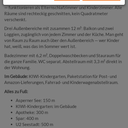
Spielecke gleichzeitig. Zwei separate Zimmer — 14 m² und 10 m²
— funktionieren als Elternschlafzimmer und Kinderzimmer. Alle
Räume sind rechteckig geschnitten, kein Quadratmeter
verschenkt.
Drei Außenbereiche mit zusammen 12 m²: Balkon und zwei
Loggien, zugänglich von jedem Zimmer und der Küche. Man geht
von Raum zu Raum auch über den Außenbereich — wer Kinder
hat, weiß, was das im Sommer wert ist.
Badezimmer mit 6,2 m², Doppelwaschbecken und Stauraum für
die ganze Familie. WC separat. Abstellraum mit 3,3 m² direkt in
der Wohnung.
Im Gebäude:
KIWI-Kindergarten, Paketstation für Post- und
Amazon-Lieferungen, Fahrrad- und Kinderwagenabstellraum.
Alles zu Fuß:
Asperner See: 150 m
KIWI-Kindergarten: im Gebäude
Apotheke: 300 m
Spar: 400 m
U2 Seestadt: 500 m