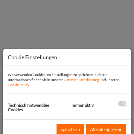
Cookie Einstellungen
Wir verwenden Cookies um Einstellungen zu speichern. Nähere
Informationen finden Sie in unserer
Datenschutzerklärung
und unserer
Cookie Policy
.
Beschreibung
Technisch notwendige
immer aktiv
Morgens zu Fuß zum Asperner See, abends vom Balkon den
Cookies
Sonnenuntergang über der Seestadt — diese Wohnung ist für
den Alltag mit Familie gebaut.
Die Wohn-Essküche mit 27 m² gibt Platz für Esstisch, Couch und
Speichern
Alle akzeptieren