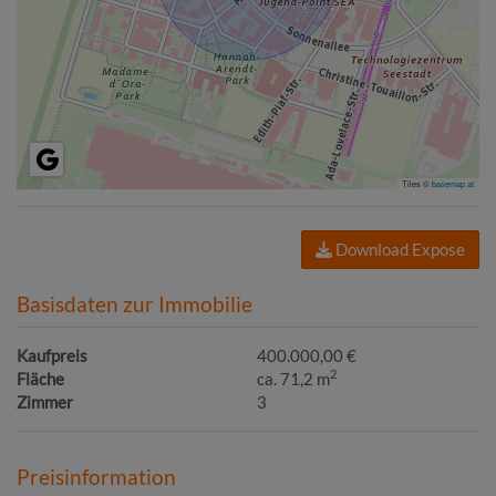
Tiles ©
basemap.at
Download Expose
Basisdaten zur Immobilie
Kaufpreis
400.000,00 €
2
Fläche
ca. 71,2 m
Zimmer
3
Preisinformation